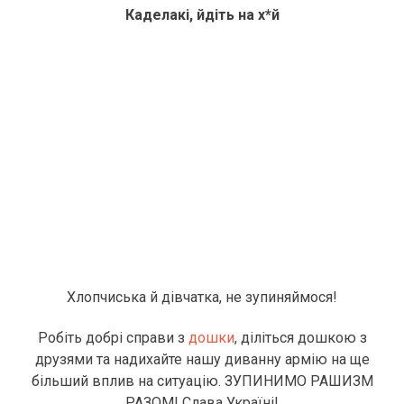
Каделакі, йдіть на х*й
Хлопчиська й дівчатка, не зупиняймося!
Робіть добрі справи з
дошки
, діліться дошкою з
друзями та надихайте нашу диванну армію на ще
більший вплив на ситуацію. ЗУПИНИМО РАШИЗМ
РАЗОМ! Слава Україні!