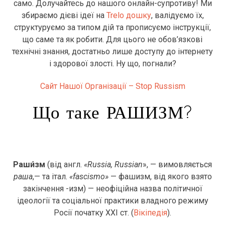
само. Долучайтесь до нашого онлайн-супротиву! Ми
збираємо дієві ідеї на
Trelo дошку
, валідуємо їх,
структуруємо за типом дій та прописуємо інструкції,
що саме та як робити. Для цього не обов’язкові
технічні знання, достатньо лише доступу до інтернету
і здорової злості. Ну що, погнали?
Сайт Нашої Організації – Stop Russism
Що таке РАШИЗМ?
Раши́зм
(від англ.
«Russia, Russian
», — вимовляється
раша
,— та італ.
«fascismo»
— фашизм, від якого взято
закінчення -изм) — неофіційна назва політичної
ідеології та соціальної практики владного режиму
Росії початку XXI ст. (
Вікіпедія
).